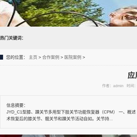
热门关键词：
您的位置：
主页
>
合作案例
>
医院案例
>
应
作者：admin
时间：2
信息摘要：
JYD_C1型膝、踝关节多用型下肢关节功能恢复器（CPM） 一、概述
术恢复后的膝关节、髋关节和踝关节活动自如。关节持...